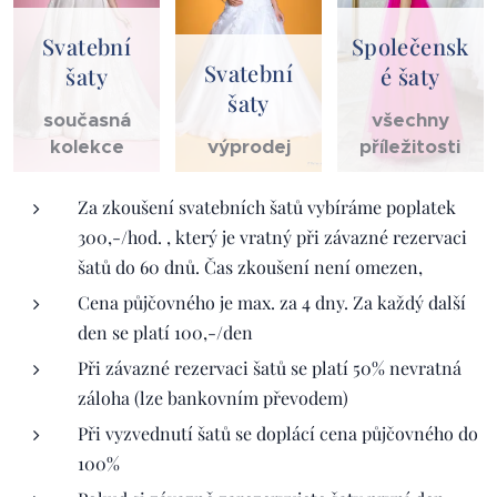
Svatební
Společensk
Svatební
šaty
é šaty
šaty
současná
všechny
kolekce
výprodej
příležitosti
Za zkoušení svatebních šatů vybíráme poplatek
300,-/hod. , který je vratný při závazné rezervaci
šatů do 60 dnů. Čas zkoušení není omezen,
Cena půjčovného je max. za 4 dny. Za každý další
den se platí 100,-/den
Při závazné rezervaci šatů se platí 50% nevratná
záloha (lze bankovním převodem)
Při vyzvednutí šatů se doplácí cena půjčovného do
100%